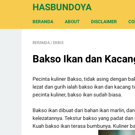
HASBUNDOYA
BERANDA
ABOUT
DISCLAIMER
CO
BERANDA
/
EKBIS
Bakso Ikan dan Kacang
Pecinta kuliner Bakso, tidak asing dengan bak
lezat dan gurih ialah bakso ikan dan kacang t
pecinta kuliner, bakso ikan sudah biasa.
Bakso ikan dibuat dari bahan ikan marlin, da
kelezatannya. Tekstur bakso yang padat dan 
Kuah bakso ikan terasa bumbunya. Kuliner b