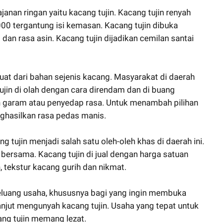
ajanan ringan yaitu kacang tujin. Kacang tujin renyah
 000 tergantung isi kemasan. Kacang tujin dibuka
dan rasa asin. Kacang tujin dijadikan cemilan santai
uat dari bahan sejenis kacang. Masyarakat di daerah
ujin di olah dengan cara direndam dan di buang
an garam atau penyedap rasa. Untuk menambah pilihan
nghasilkan rasa pedas manis.
g tujin menjadi salah satu oleh-oleh khas di daerah ini.
bersama. Kacang tujin di jual dengan harga satuan
 tekstur kacang gurih dan nikmat.
 peluang usaha, khususnya bagi yang ingin membuka
anjut mengunyah kacang tujin. Usaha yang tepat untuk
ng tujin memang lezat.