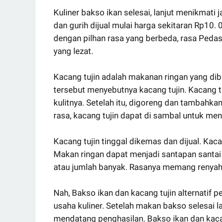
Kuliner bakso ikan selesai, lanjut menikmati j
dan gurih dijual mulai harga sekitaran Rp10.
dengan pilhan rasa yang berbeda, rasa Pedas 
yang lezat.
Kacang tujin adalah makanan ringan yang dib
tersebut menyebutnya kacang tujin. Kacang t
kulitnya. Setelah itu, digoreng dan tambahk
rasa, kacang tujin dapat di sambal untuk me
Kacang tujin tinggal dikemas dan dijual. Kacan
Makan ringan dapat menjadi santapan santai 
atau jumlah banyak. Rasanya memang renyah,
Nah, Bakso ikan dan kacang tujin alternatif
usaha kuliner. Setelah makan bakso selesai l
mendatang penghasilan. Bakso ikan dan kaca