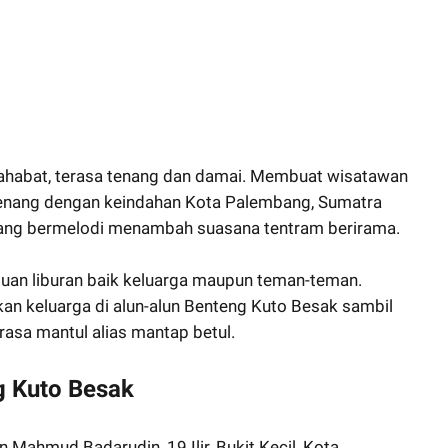
sahabat, terasa tenang dan damai. Membuat wisatawan
kenang dengan keindahan Kota Palembang, Sumatra
k yang bermelodi menambah suasana tentram berirama.
juan liburan baik keluarga maupun teman-teman.
an keluarga di alun-alun Benteng Kuto Besak sambil
rasa mantul alias mantap betul.
g Kuto Besak
 Mahmud Badarudin, 19 Ilir, Bukit Kecil, Kota