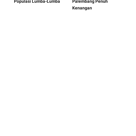
Populasi Lumba-Lumba
Palembang Penuh
Kenangan