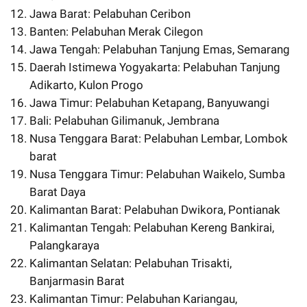
Jawa Barat: Pelabuhan Ceribon
Banten: Pelabuhan Merak Cilegon
Jawa Tengah: Pelabuhan Tanjung Emas, Semarang
Daerah Istimewa Yogyakarta: Pelabuhan Tanjung
Adikarto, Kulon Progo
Jawa Timur: Pelabuhan Ketapang, Banyuwangi
Bali: Pelabuhan Gilimanuk, Jembrana
Nusa Tenggara Barat: Pelabuhan Lembar, Lombok
barat
Nusa Tenggara Timur: Pelabuhan Waikelo, Sumba
Barat Daya
Kalimantan Barat: Pelabuhan Dwikora, Pontianak
Kalimantan Tengah: Pelabuhan Kereng Bankirai,
Palangkaraya
Kalimantan Selatan: Pelabuhan Trisakti,
Banjarmasin Barat
Kalimantan Timur: Pelabuhan Kariangau,