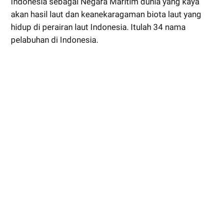
Indonesia sebagai Negara Maritim dunia yang kaya
akan hasil laut dan keanekaragaman biota laut yang
hidup di perairan laut Indonesia. Itulah 34 nama
pelabuhan di Indonesia.