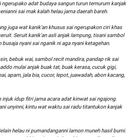
i ngerupako adat budaya sangun turun temurum kanjak
nianni sai mak kalah helau jama daerah bareh.
ng juga wat kanik'an khusus sai ngerupakon ciri khas
ruit. Seruit kanik'an asli anjak lampung, tisani sambol
 busaja nyani sai nganik ni aga nyani ketagehan.
in, bebuk wai, sambol recit mandira, pandap rik sai
addo mulai anjak buak tat, buak kerasa, cucuk gigi,
, apam, jala bia, cucor, lepot, juawadah, abon kacang,
njuk idup fitri jama acara adat kinwat sai ngajong.
i unyinni, kintu wat waktu sai radu titantukon kanjak
 Selain helau ni pumandanganni lamon muneh hasil bumi.