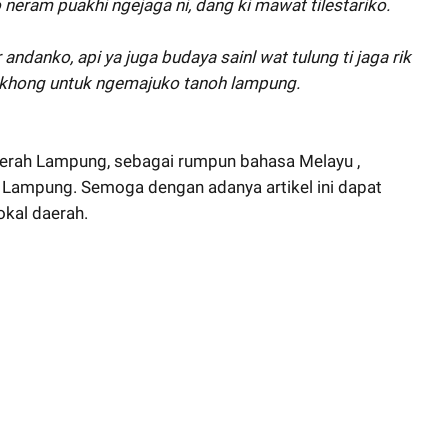
 neram puakhi ngejaga ni, dang ki mawat tilestariko.
danko, api ya juga budaya sainl wat tulung ti jaga rik
bakhong untuk ngemajuko tanoh lampung.
erah Lampung, sebagai rumpun bahasa Melayu ,
i Lampung. Semoga dengan adanya artikel ini dapat
okal daerah.