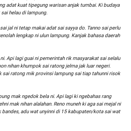
g adat kuat tipegung warisan anjak tumbai. Ki budaya
sai helau di lampung.
sai jal ni tetap makai adat sai sayya do. Tanno sai perlu
 renolah lengkap ni ulun lampung. Kanjak bahasa daerah
. Api lagi guai ni pemerintah rik masyarakat sai selalu
on nihan khumpok sai ratong jelma jak luar negeri.
 sai ratong mik provinsi lampung sai tiap tahunni risok
pung mak ngedok bela ni. Api lagi ki ngebahas rang
ehni mak nihan alalahan. Reno muneh ki aga sai mejal ni
 bandes, adu wat unyinni di 15 kabupaten/kota sai wat