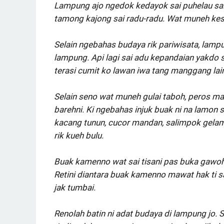
Lampung ajo ngedok kedayok sai puhelau sa
tamong kajong sai radu-radu. Wat muneh kese
Selain ngebahas budaya rik pariwisata, lampu
lampung. Api lagi sai adu kepandaian yakdo se
terasi cumit ko lawan iwa tang manggang lain
Selain seno wat muneh gulai taboh, peros mas
barehni. Ki ngebahas injuk buak ni na lamon s
kacang tunun, cucor mandan, salimpok gelamai
rik kueh bulu.
Buak kamenno wat sai tisani pas buka gawoh i
Retini diantara buak kamenno mawat hak ti san
jak tumbai.
Renolah batin ni adat budaya di lampung jo.