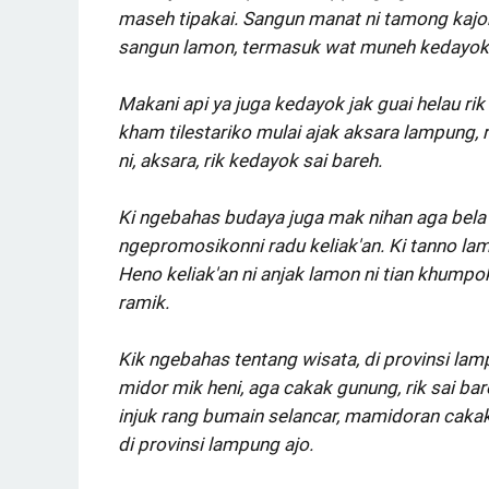
maseh tipakai. Sangun manat ni tamong kajon
sangun lamon, termasuk wat muneh kedayok 
Makani api ya juga kedayok jak guai helau rik 
kham tilestariko mulai ajak aksara lampung,
ni, aksara, rik kedayok sai bareh.
Ki ngebahas budaya juga mak nihan aga bela ni
ngepromosikonni radu keliak'an. Ki tanno lam
Heno keliak'an ni anjak lamon ni tian khumpok
ramik.
Kik ngebahas tentang wisata, di provinsi lam
midor mik heni, aga cakak gunung, rik sai bar
injuk rang bumain selancar, mamidoran cakak
di provinsi lampung ajo.